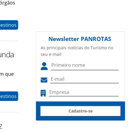
 órgãos
estinos
Newsletter
PANROTAS
As principais notícias do Turismo no
gunda
seu e-mail
rem que
estinos
Cadastre-se
z