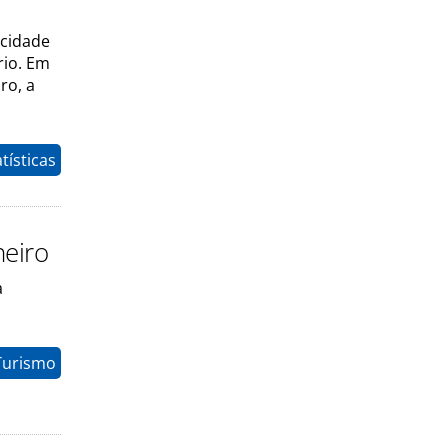
 cidade
rio. Em
ro, a
tísticas
neiro
a
Turismo