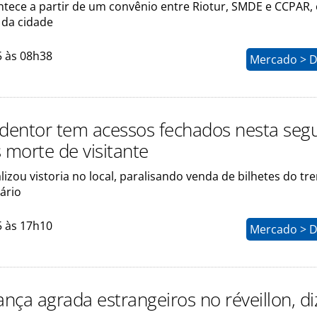
ontece a partir de um convênio entre Riotur, SMDE e CCPAR,
 da cidade
5 às 08h38
Mercado > D
edentor tem acessos fechados nesta se
 morte de visitante
lizou vistoria no local, paralisando venda de bilhetes do t
ário
5 às 17h10
Mercado > D
ança agrada estrangeiros no réveillon, di