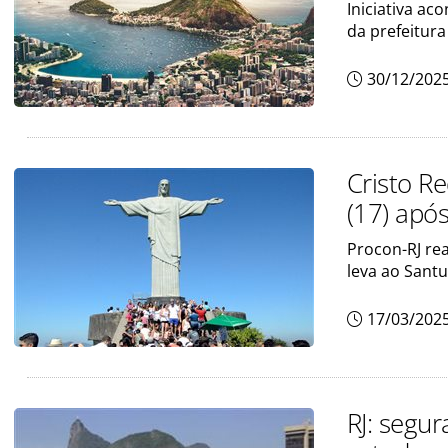
Iniciativa ac
da prefeitura
30/12/202
Cristo R
(17) após
Procon-RJ rea
leva ao Santu
17/03/202
RJ: segur