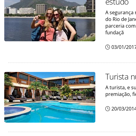
estudo
A segurança 
do Rio de Ja
parceria com
fundaçã
03/01/201
Turista 
A turista, e
premiação, f
20/03/201