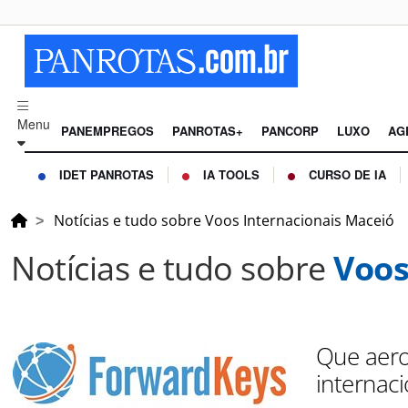
Menu
PANEMPREGOS
PANROTAS+
PANCORP
LUXO
AG
IDET PANROTAS
IA TOOLS
CURSO DE IA
Notícias e tudo sobre Voos Internacionais Maceió
Notícias e tudo sobre
Voos
Que aero
internaci