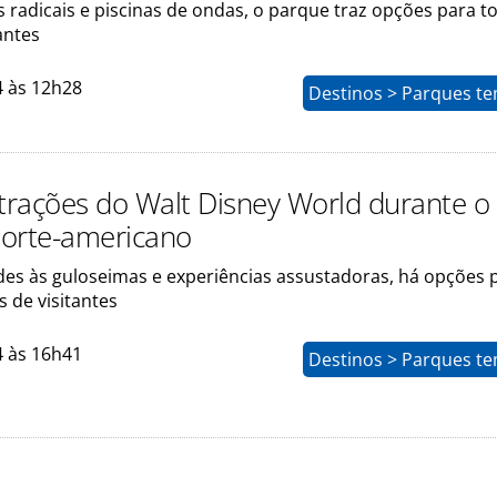
 radicais e piscinas de ondas, o parque traz opções para t
antes
4 às 12h28
Destinos > Parques te
atrações do Walt Disney World durante o
orte-americano
ades às guloseimas e experiências assustadoras, há opções 
s de visitantes
4 às 16h41
Destinos > Parques te