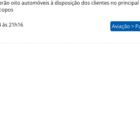
serão oito automóveis à disposição dos clientes no principa
acopos
4 às 21h16
Aviação > P