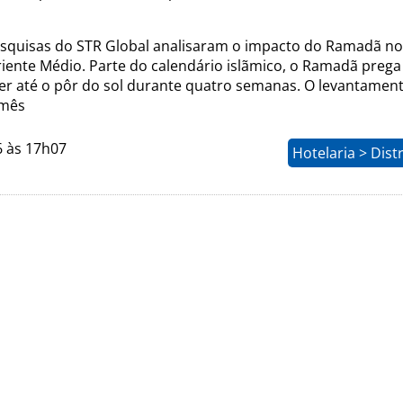
esquisas do STR Global analisaram o impacto do Ramadã n
riente Médio. Parte do calendário islãmico, o Ramadã prega
er até o pôr do sol durante quatro semanas. O levantamen
 mês
6 às 17h07
Hotelaria > Dist