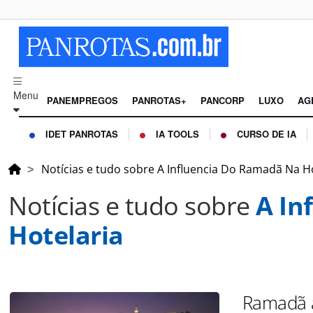
Menu
PANEMPREGOS
PANROTAS+
PANCORP
LUXO
AG
IDET PANROTAS
IA TOOLS
CURSO DE IA
Notícias e tudo sobre A Influencia Do Ramadã Na H
Notícias e tudo sobre
A In
Hotelaria
Ramadã a