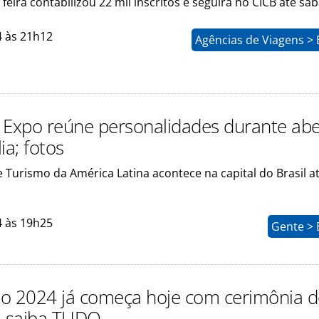
 feira contabilizou 22 mil inscritos e seguirá no CICB até sá
4 às 21h12
Agências de Viagens >
 Expo reúne personalidades durante abe
ia; fotos
e Turismo da América Latina acontece na capital do Brasil a
4 às 19h25
Gente > 
o 2024 já começa hoje com cerimônia d
; saiba TUDO