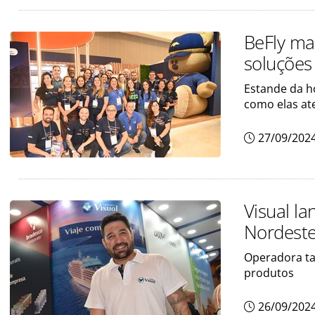
BeFly ma
soluções
Estande da h
como elas at
27/09/202
Visual l
Nordeste
Operadora ta
produtos
26/09/202