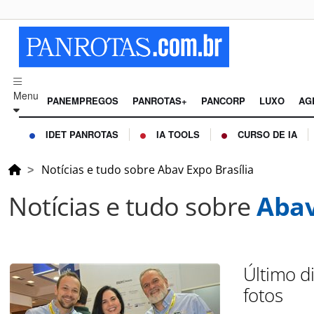
Menu
PANEMPREGOS
PANROTAS+
PANCORP
LUXO
AG
IDET PANROTAS
IA TOOLS
CURSO DE IA
Notícias e tudo sobre Abav Expo Brasília
Notícias e tudo sobre
Abav
Último d
fotos