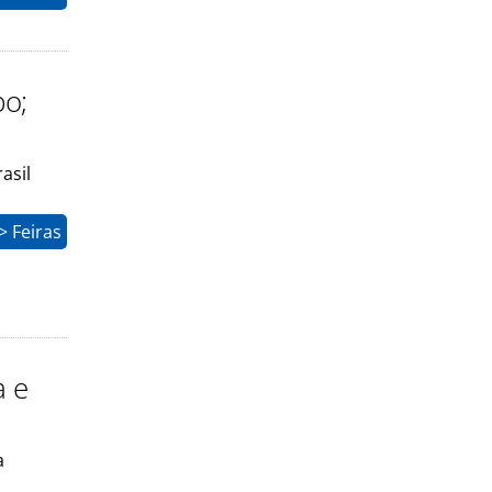
po;
asil
 Feiras
a e
a