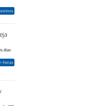
estinos
eja
s dias
 Feiras
v