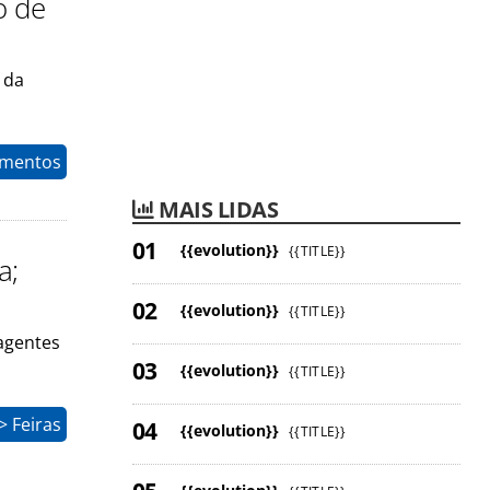
o de
 da
timentos
MAIS LIDAS
{{evolution}}
{{TITLE}}
a;
{{evolution}}
{{TITLE}}
 agentes
{{evolution}}
{{TITLE}}
 Feiras
{{evolution}}
{{TITLE}}