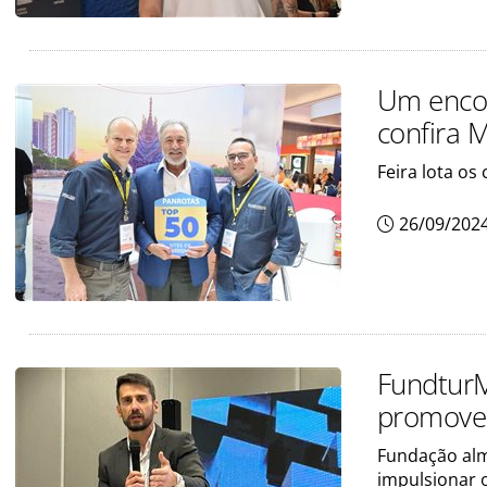
Um encon
confira 
Feira lota os
26/09/202
FundturM
promove
Fundação alm
impulsionar 