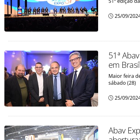
51ª edição da
25/09/202
51ª Abav
em Brasíl
Maior feira d
sábado (28)
25/09/202
Abav Exp
abertura