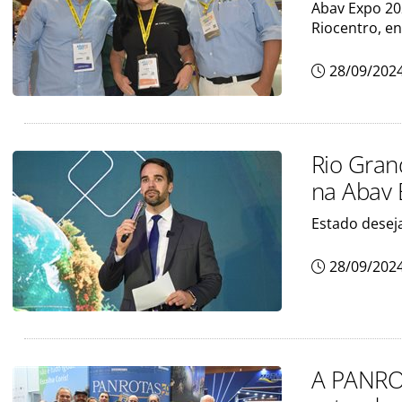
Abav Expo 202
Riocentro, en
28/09/202
Rio Gran
na Abav 
Estado deseja
28/09/202
A PANROT