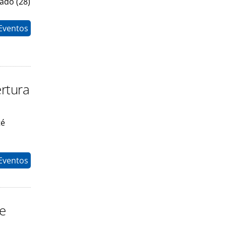
bado (28)
 Eventos
rtura
té
Eventos
e