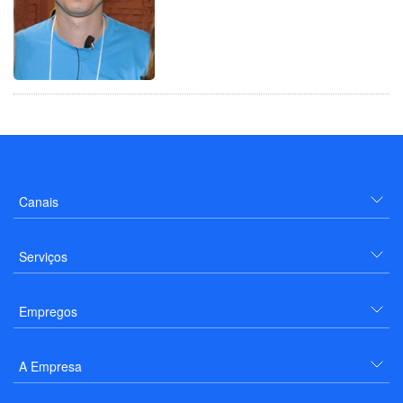
Canais
Serviços
Empregos
A Empresa