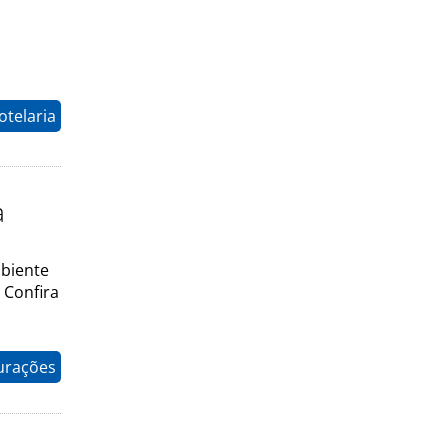
otelaria
a
mbiente
 Confira
gurações