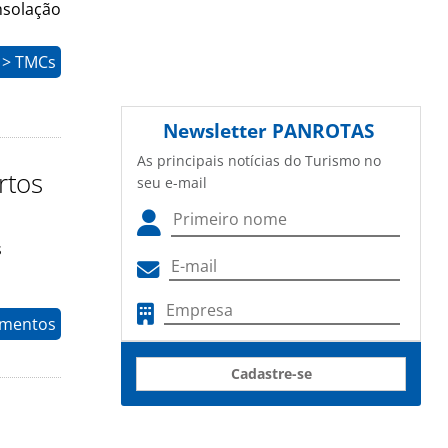
onsolação
 > TMCs
Newsletter
PANROTAS
As principais notícias do Turismo no
rtos
seu e-mail
s
timentos
Cadastre-se
1