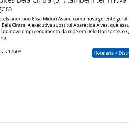
geral
otels anunciou Elisa Midori Asano como nova gerente geral
s Bela Cintra. A executiva substitui Aparecida Alves, que as
al do novo empreendimento da rede em Belo Horizonte, o Q
lha
4 às 17h08
Hotelaria > Dist