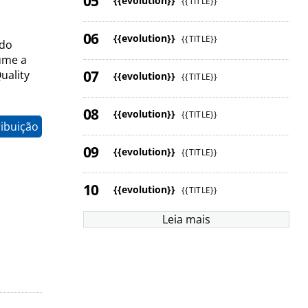
{{evolution}}
{{TITLE}}
{{evolution}}
{{TITLE}}
 do
sume a
uality
{{evolution}}
{{TITLE}}
{{evolution}}
{{TITLE}}
ribuição
{{evolution}}
{{TITLE}}
{{evolution}}
{{TITLE}}
Leia mais