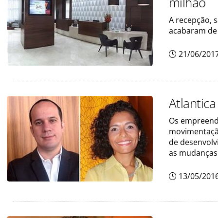
milhão
A recepção, 
acabaram de t
21/06/201
Atlantic
Os empreendi
movimentação
de desenvolvi
as mudanças
13/05/201