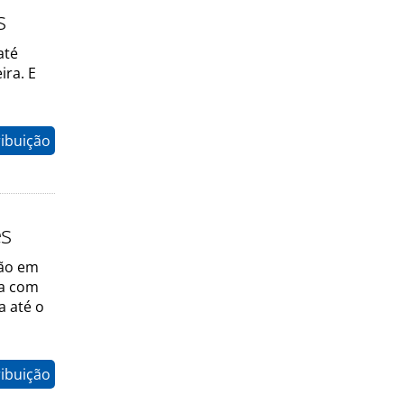
s
até
ira. E
ribuição
es
ção em
ra com
a até o
ribuição