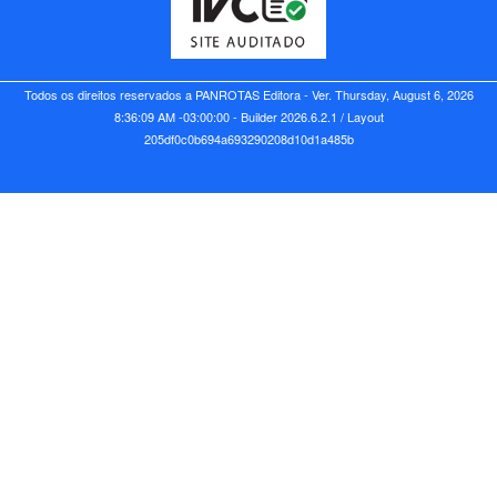
Todos os direitos reservados a PANROTAS Editora - Ver.
Thursday, August 6, 2026
8:36:09 AM -03:00:00 - Builder 2026.6.2.1
/ Layout
205df0c0b694a693290208d10d1a485b