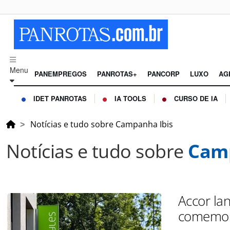
Menu
PANEMPREGOS
PANROTAS+
PANCORP
LUXO
AG
IDET PANROTAS
IA TOOLS
CURSO DE IA
Notícias e tudo sobre Campanha Ibis
Notícias e tudo sobre
Camp
Accor la
comemora