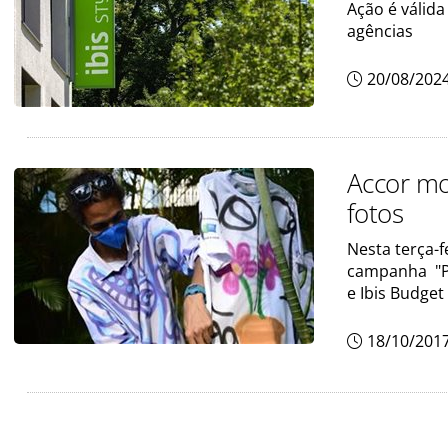
Ação é válida
agências
20/08/202
Accor mos
fotos
Nesta terça-f
campanha "Pra
e Ibis Budget
18/10/201