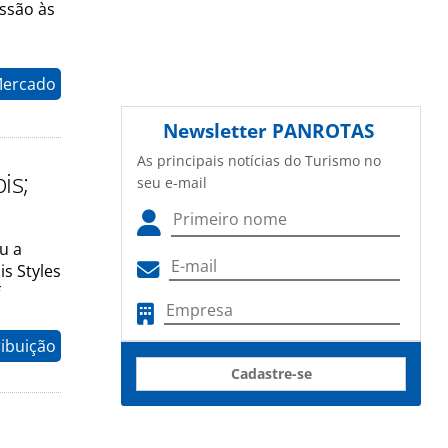
issão às
Mercado
Newsletter
PANROTAS
As principais notícias do Turismo no
is;
seu e-mail
u a
s Styles
ribuição
Cadastre-se