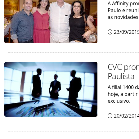
A Affinity pr
Paulo e reun
as novidades
23/09/201
CVC prom
Paulista
A filial 1400
hoje, a part
exclusivo.
20/02/201