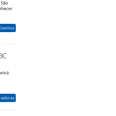
m São
nhecer
Eventos
ABC
unirá
radoras