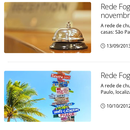
Rede Fog
novembr
A rede de ch
casas: São P
13/09/201
Rede Fog
A rede de ch
Paulo, locali
10/10/201