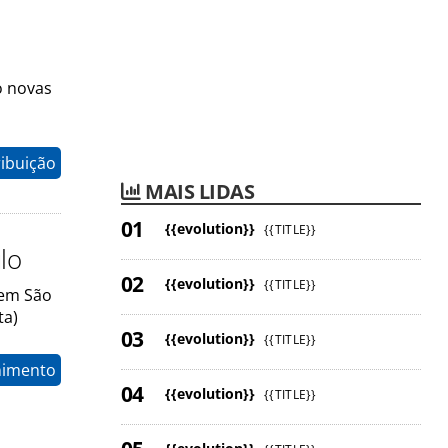
o novas
ribuição
MAIS LIDAS
{{evolution}}
{{TITLE}}
lo
{{evolution}}
{{TITLE}}
 em São
ta)
{{evolution}}
{{TITLE}}
nimento
{{evolution}}
{{TITLE}}