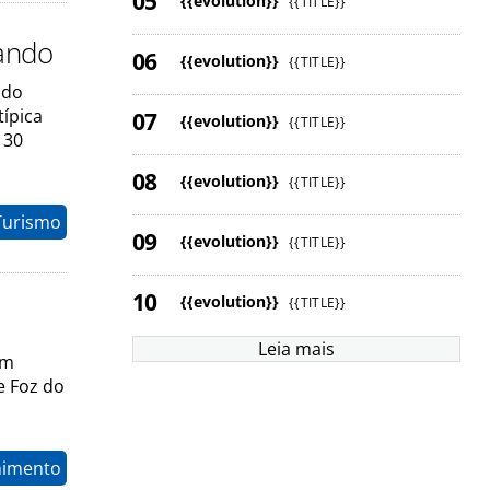
{{evolution}}
{{TITLE}}
ando
{{evolution}}
{{TITLE}}
ndo
típica
{{evolution}}
{{TITLE}}
 30
{{evolution}}
{{TITLE}}
Turismo
{{evolution}}
{{TITLE}}
{{evolution}}
{{TITLE}}
Leia mais
em
e Foz do
nimento