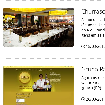
Churrasc
A churrascar
(Estados Unid
do Rio Grand
itens em sala
15/03/201
Grupo Ra
Agora os nor
saborear as 
Iguaçu (PR)
26/08/201