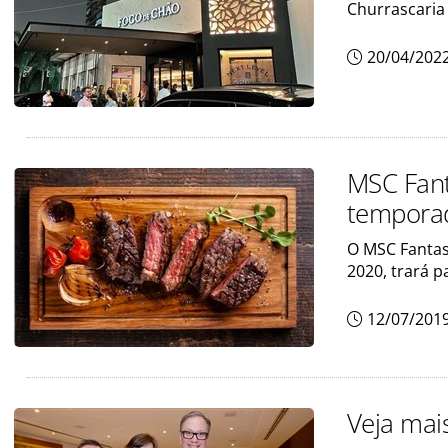
Churrascaria 
20/04/202
MSC Fant
tempora
O MSC Fantas
2020, trará p
12/07/201
Veja mai