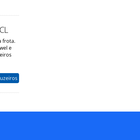
NCL
 frota.
wel e
eiros
uzeiros