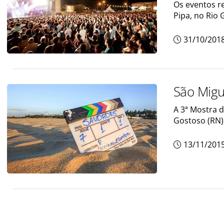
Os eventos r
Pipa, no Rio 
31/10/201
São Migu
A 3ª Mostra 
Gostoso (RN)
13/11/201