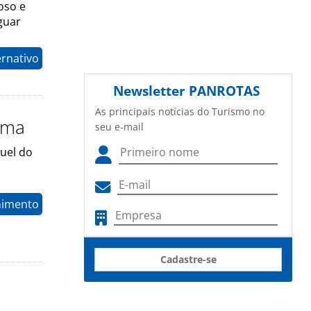
oso e
guar
ernativo
Newsletter
PANROTAS
As principais notícias do Turismo no
ema
seu e-mail
uel do
nimento
Cadastre-se