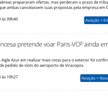
éreas prepararam ofertas, mas perderam o prazo de tribu
que ambas cancelassem suas propostas pela empresa em f
9 às 09h40
Aviação > E
ancesa pretende voar Paris-VCP ainda e
 Aigle Azur em realizar mais rotas para o exterior foi confi
 de pedido de slots do aeroporto de Viracopos.
8 às 10h27
Aviação > Nov