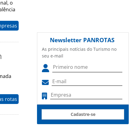
nal, o
alência
mpresas
Newsletter
PANROTAS
As principais notícias do Turismo no
m
seu e-mail
rmada
as rotas
Cadastre-se