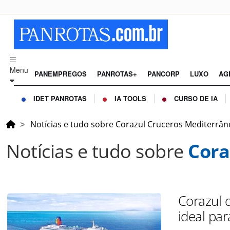
Menu
PANEMPREGOS
PANROTAS+
PANCORP
LUXO
AG
IDET PANROTAS
IA TOOLS
CURSO DE IA
Notícias e tudo sobre Corazul Cruceros Mediterrâ
Notícias e tudo sobre
Cora
Corazul 
ideal par