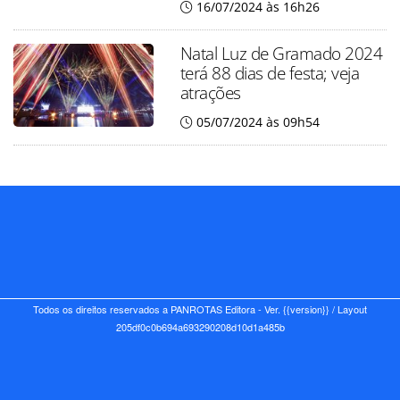
16/07/2024 às 16h26
Natal Luz de Gramado 2024
terá 88 dias de festa; veja
atrações
05/07/2024 às 09h54
Todos os direitos reservados a PANROTAS Editora - Ver.
{{version}}
/ Layout
205df0c0b694a693290208d10d1a485b