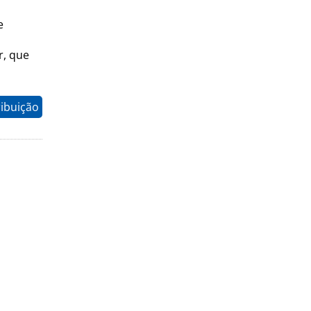
e
r, que
ribuição