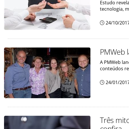
Estudo revel
tecnologia, m
24/10/201
PMWeb lan
A PMWeb lanço
conteúdos rel
24/01/201
Três mito
confira