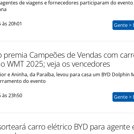
 agentes de viagens e fornecedores participaram do evento
ana
5 às 20h01
Gente > 
p premia Campeões de Vendas com carr
 no WMT 2025; veja os vencedores
ior e Aninha, da Paraíba, levou para casa um BYD Dolphin M
erramento do evento
5 às 23h50
Gente > 
sorteará carro elétrico BYD para agente