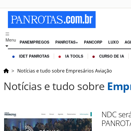
Menu
PANEMPREGOS
PANROTAS+
PANCORP
LUXO
AG
IDET PANROTAS
IA TOOLS
CURSO DE IA
Notícias e tudo sobre Empresários Aviação
Notícias e tudo sobre
Empr
NDC será
PANROT