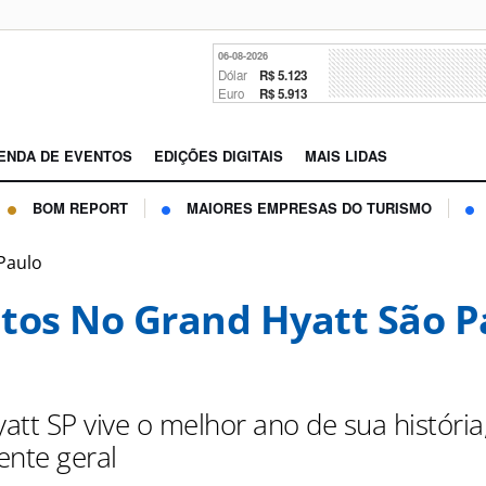
06-08-2026
Dólar
R$ 5.123
Euro
R$ 5.913
ENDA DE EVENTOS
EDIÇÕES DIGITAIS
MAIS LIDAS
BOM REPORT
MAIORES EMPRESAS DO TURISMO
Paulo
tos No Grand Hyatt São P
tt SP vive o melhor ano de sua história,
ente geral