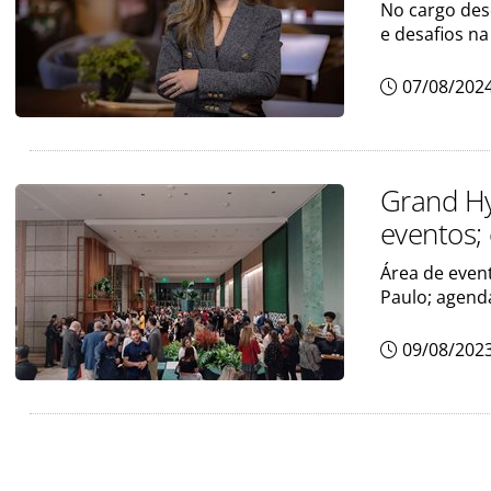
No cargo desd
e desafios n
07/08/202
Grand Hy
eventos;
Área de even
Paulo; agenda
09/08/202