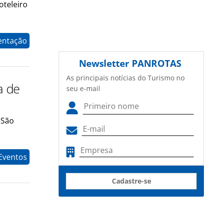
oteleiro
entação
Newsletter
PANROTAS
As principais notícias do Turismo no
a de
seu e-mail
 São
Eventos
Cadastre-se