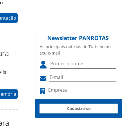
to
entação
Newsletter
PANROTAS
As principais notícias do Turismo no
ara
seu e-mail
ila
Memória
Cadastre-se
ara