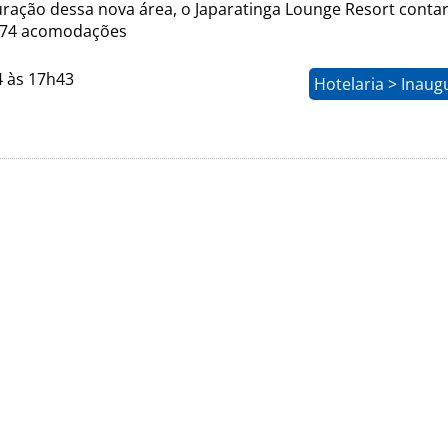
ração dessa nova área, o Japaratinga Lounge Resort conta
 374 acomodações
4 às 17h43
Hotelaria > Inau