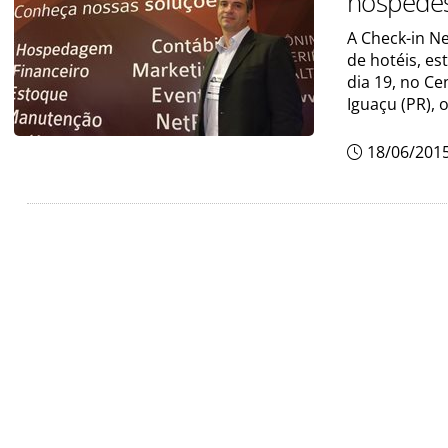
hóspede
A Check-in N
de hotéis, es
dia 19, no Ce
Iguaçu (PR), 
18/06/201