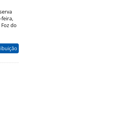
serva
feira,
m Foz do
ribuição