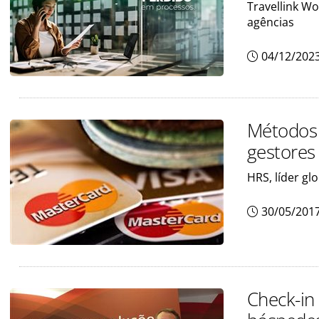
Travellink Wo
agências
04/12/202
Métodos 
gestores
HRS, líder gl
30/05/201
Check-in