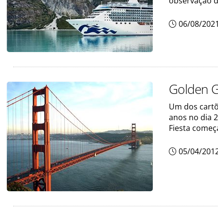
observação d
06/08/202
Golden G
Um dos cartõ
anos no dia 
Fiesta começ
05/04/201