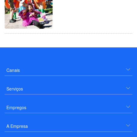
Canais
Serviços
Empregos
A Empresa