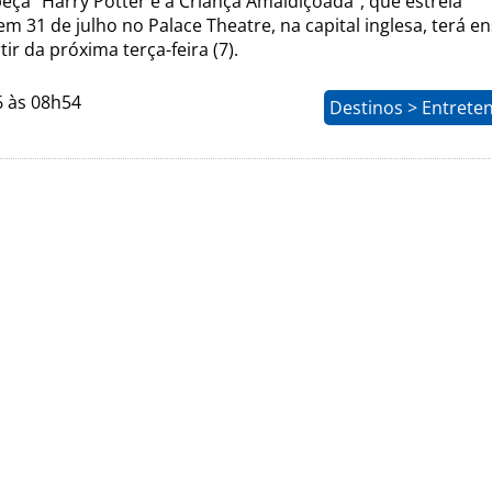
eça “Harry Potter e a Criança Amaldiçoada”, que estreia
em 31 de julho no Palace Theatre, na capital inglesa, terá e
tir da próxima terça-feira (7).
6 às 08h54
Destinos > Entrete