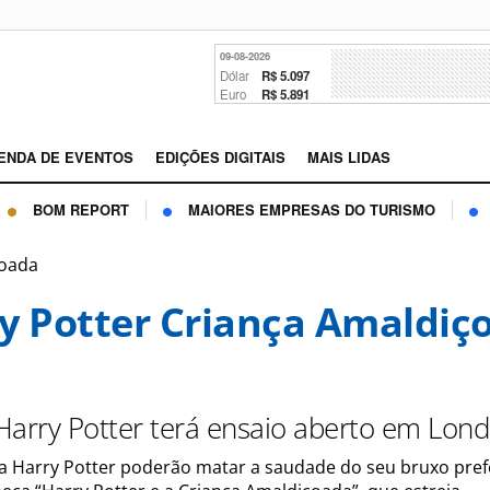
09-08-2026
Dólar
R$ 5.097
Euro
R$ 5.891
ENDA DE EVENTOS
EDIÇÕES DIGITAIS
MAIS LIDAS
BOM REPORT
MAIORES EMPRESAS DO TURISMO
çoada
y Potter Criança Amaldiç
Harry Potter terá ensaio aberto em Lond
ga Harry Potter poderão matar a saudade do seu bruxo pref