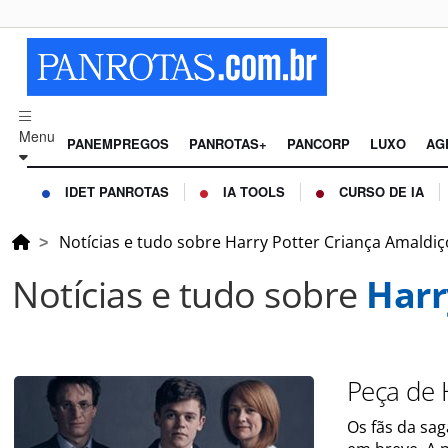
Menu
PANEMPREGOS
PANROTAS+
PANCORP
LUXO
AG
IDET PANROTAS
IA TOOLS
CURSO DE IA
Notícias e tudo sobre Harry Potter Criança Amaldi
Notícias e tudo sobre
Harr
Peça de 
Os fãs da sa