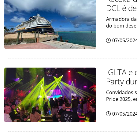
DCL é de
Armadora da
do bom des
07/05/202
IGLTA e 
Party du
Convidados s
Pride 2025, 
07/05/202