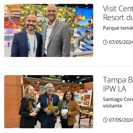
Visit Cen
Resort d
Parque temát
07/05/202
Tampa Ba
IPW LA
Santiago Corr
visitante
07/05/202