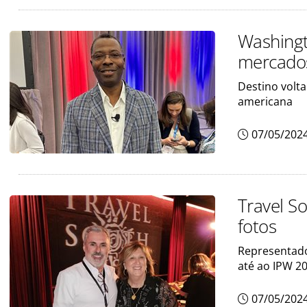
Washing
mercados
Destino volta
americana
07/05/202
Travel So
fotos
Representado 
até ao IPW 2
07/05/202