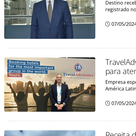
Destino receb
registrado n
07/05/202
TravelAd
para aten
Empresa espe
América Lati
07/05/202
Receita 