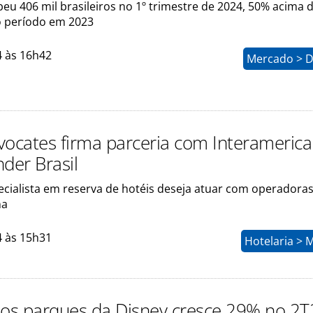
eu 406 mil brasileiros no 1º trimestre de 2024, 50% acima 
o período em 2023
4 às 16h42
Mercado > D
vocates firma parceria com Interameric
der Brasil
cialista em reserva de hotéis deseja atuar com operadora
na
4 às 15h31
Hotelaria > 
dos parques da Disney cresce 29% no 2T