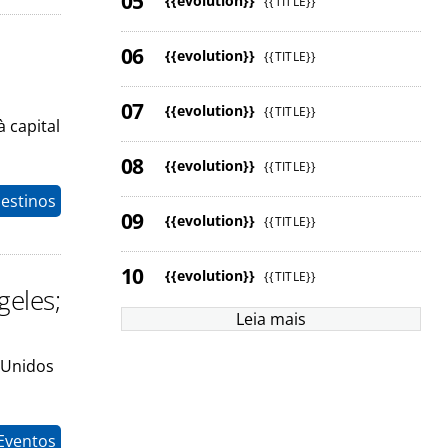
{{evolution}}
{{TITLE}}
{{evolution}}
{{TITLE}}
{{evolution}}
{{TITLE}}
 capital
{{evolution}}
{{TITLE}}
estinos
{{evolution}}
{{TITLE}}
{{evolution}}
{{TITLE}}
geles;
Leia mais
 Unidos
Eventos