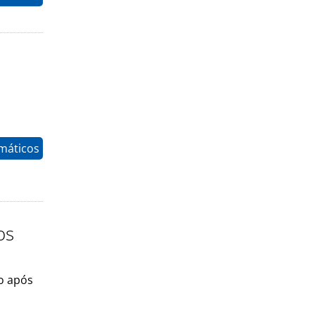
máticos
os
ão após