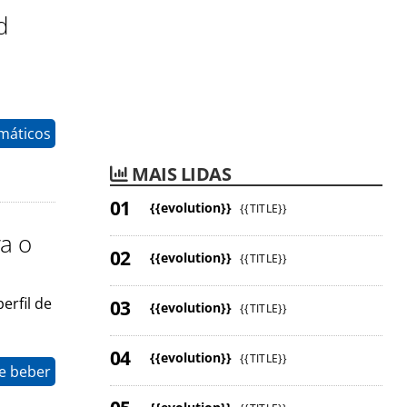
d
máticos
MAIS LIDAS
{{evolution}}
{{TITLE}}
a o
{{evolution}}
{{TITLE}}
erfil de
{{evolution}}
{{TITLE}}
{{evolution}}
{{TITLE}}
e beber