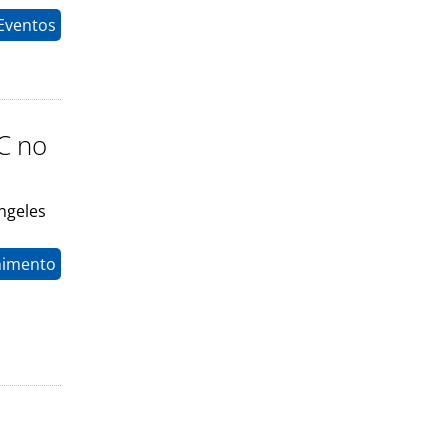
 Eventos
C no
ngeles
nimento