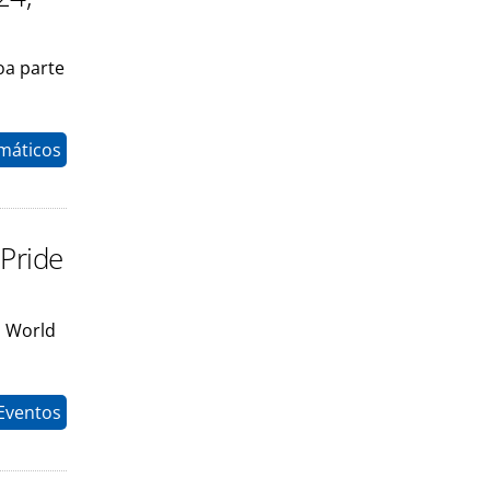
a parte
máticos
Pride
a World
Eventos