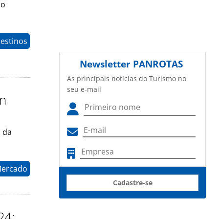
do
estinos
Newsletter
PANROTAS
As principais notícias do Turismo no
seu e-mail
an
s da
Mercado
Cadastre-se
24;