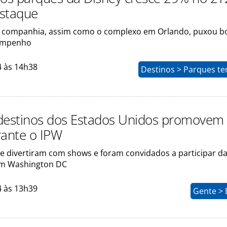
staque
 companhia, assim como o complexo em Orlando, puxou bo
empenho
4 às 14h38
Destinos > Parques te
destinos dos Estados Unidos promovem 
rante o IPW
e divertiram com shows e foram convidados a participar d
em Washington DC
4 às 13h39
Gente > 