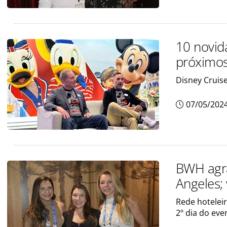
10 novid
próximo
Disney Cruis
07/05/202
BWH agra
Angeles; 
Rede hoteleir
2º dia do eve