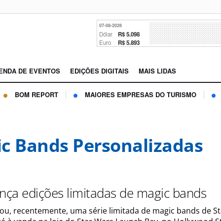
07-08-2026
Dólar
R$ 5.098
Euro
R$ 5.893
ENDA DE EVENTOS
EDIÇÕES DIGITAIS
MAIS LIDAS
BOM REPORT
MAIORES EMPRESAS DO TURISMO
c Bands Personalizadas
ança edições limitadas de magic bands
çou, recentemente, uma série limitada de magic bands de
St