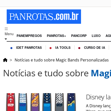
Menu
PANEMPREGOS
PANROTAS+
PANCORP
LUXO
AG
IDET PANROTAS
IA TOOLS
CURSO DE IA
Notícias e tudo sobre Magic Bands Personalizadas
Notícias e tudo sobre
Magi
Disney l
A Disney lan