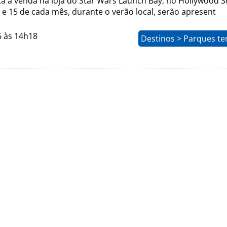
á à venda na loja do Star Wars Launch Bay, no Hollywood S
º e 15 de cada mês, durante o verão local, serão apresent
6 às 14h18
Destinos > Parques te