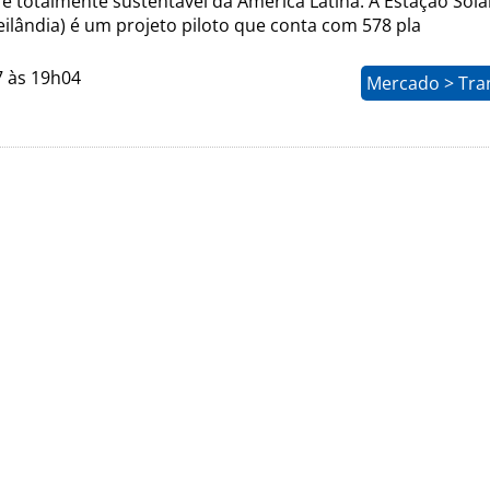
 e totalmente sustentável da América Latina. A Estação Sola
ilândia) é um projeto piloto que conta com 578 pla
7 às 19h04
Mercado > Tra