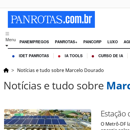
Menu
PANEMPREGOS
PANROTAS+
PANCORP
LUXO
AG
IDET PANROTAS
IA TOOLS
CURSO DE IA
Notícias e tudo sobre Marcelo Dourado
Notícias e tudo sobre
Marc
Estação 
O Metrô-DF la