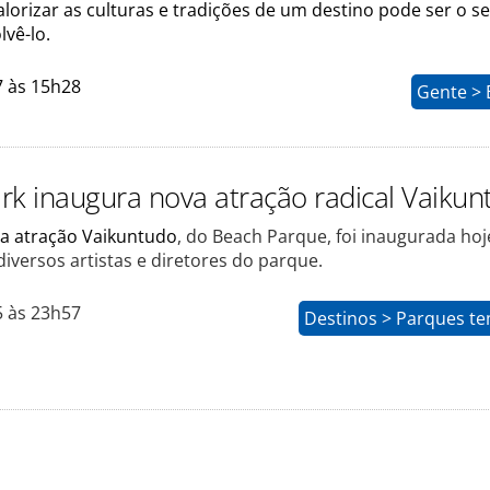
alorizar as culturas e tradições de um destino pode ser o s
vê-lo.
7 às 15h28
Gente > 
rk inaugura nova atração radical Vaikun
da atração Vaikuntudo
, do Beach Parque, foi inaugurada hoj
iversos artistas e diretores do parque.
5 às 23h57
Destinos > Parques te