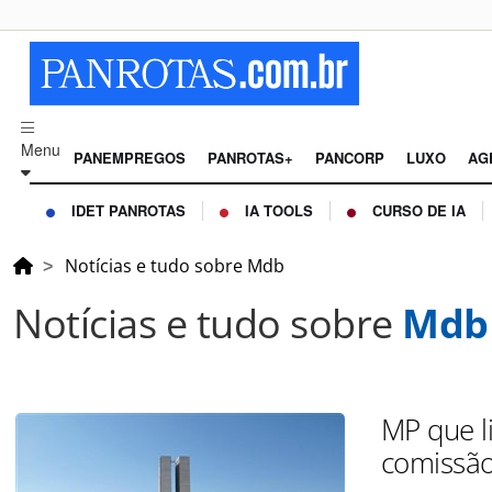
Menu
PANEMPREGOS
PANROTAS+
PANCORP
LUXO
AG
IDET PANROTAS
IA TOOLS
CURSO DE IA
Notícias e tudo sobre Mdb
Notícias e tudo sobre
Mdb
MP que li
comissã