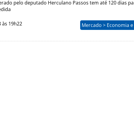
derado pelo deputado Herculano Passos tem até 120 dias pa
edida
8 às 19h22
Mercado > Economia e 