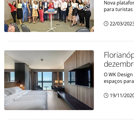
Nova platafo
para turistas
22/03/202
Florianó
dezembro
O WK Design 
espaços para
19/11/202