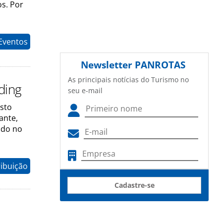
os. Por
Eventos
Newsletter
PANROTAS
As principais notícias do Turismo no
ding
seu e-mail
usto
ante,
ndo no
ribuição
Cadastre-se