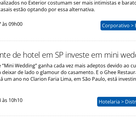
alizados no Exterior costumam ser mais intimistas e barat
casais estão optando por essa alternativa.
7 às 09h00
Corporativo > 
nte de hotel em SP investe em mini wed
e “Mini Wedding” ganha cada vez mais adeptos devido ao c
 deixar de lado o glamour do casamento. E o Ghee Restaur
á um ano no Clarion Faria Lima, em São Paulo, está investi
3 às 10h10
Hotelaria > Dist