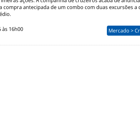
rimeiras ações. A companhia de cruzeiros acaba de anuncia
a a compra antecipada de um combo com duas excursões a 
édio.
6 às 16h00
Mercado > Cr