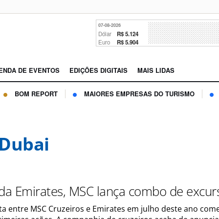
07-08-2026
Dólar
R$ 5.124
Euro
R$ 5.904
ENDA DE EVENTOS
EDIÇÕES DIGITAIS
MAIS LIDAS
BOM REPORT
MAIORES EMPRESAS DO TURISMO
Dubai
 da Emirates, MSC lança combo de excur
ita entre MSC Cruzeiros e Emirates em julho deste ano com