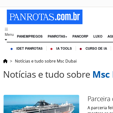
Menu
PANEMPREGOS
PANROTAS+
PANCORP
LUXO
AG
IDET PANROTAS
IA TOOLS
CURSO DE IA
Notícias e tudo sobre Msc Dubai
Notícias e tudo sobre
Msc 
Parceira
A parceria fe