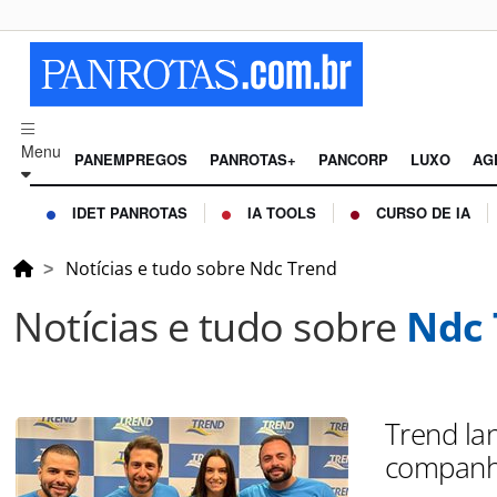
Menu
PANEMPREGOS
PANROTAS+
PANCORP
LUXO
AG
IDET PANROTAS
IA TOOLS
CURSO DE IA
Notícias e tudo sobre Ndc Trend
Notícias e tudo sobre
Ndc 
Trend la
companh