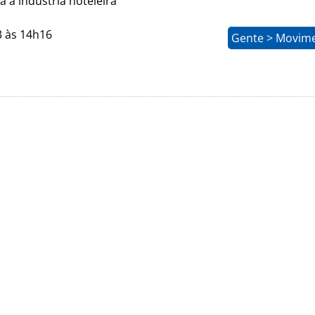
 a indústria hoteleira
3 às 14h16
Gente > Movim