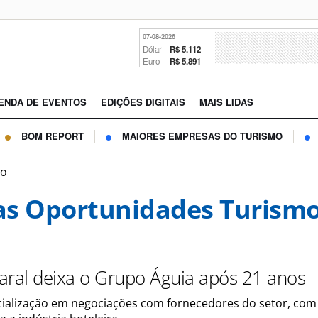
07-08-2026
Dólar
R$ 5.112
Euro
R$ 5.891
ENDA DE EVENTOS
EDIÇÕES DIGITAIS
MAIS LIDAS
BOM REPORT
MAIORES EMPRESAS DO TURISMO
mo
s Oportunidades Turism
aral deixa o Grupo Águia após 21 anos
cialização em negociações com fornecedores do setor, com