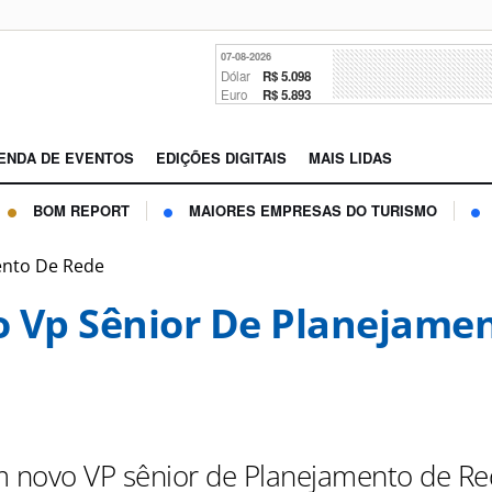
07-08-2026
Dólar
R$ 5.098
Euro
R$ 5.893
ENDA DE EVENTOS
EDIÇÕES DIGITAIS
MAIS LIDAS
BOM REPORT
MAIORES EMPRESAS DO TURISMO
ento De Rede
 Vp Sênior De Planejame
m novo VP sênior de Planejamento de R