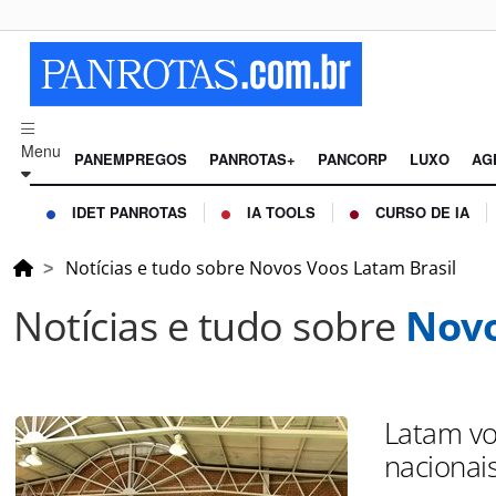
Menu
PANEMPREGOS
PANROTAS+
PANCORP
LUXO
AG
IDET PANROTAS
IA TOOLS
CURSO DE IA
Notícias e tudo sobre Novos Voos Latam Brasil
Notícias e tudo sobre
Novo
Latam vo
nacionai