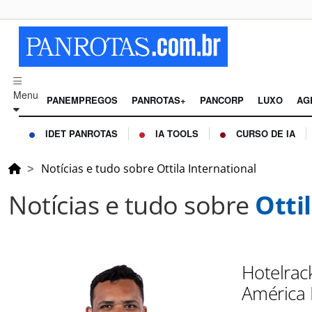
Menu
PANEMPREGOS
PANROTAS+
PANCORP
LUXO
AG
IDET PANROTAS
IA TOOLS
CURSO DE IA
Notícias e tudo sobre Ottila International
Notícias e tudo sobre
Otti
Hotelrac
América 