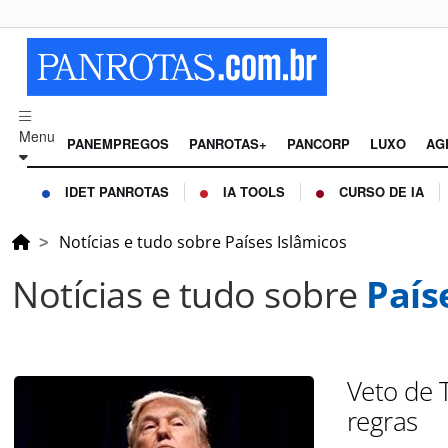
Menu
PANEMPREGOS
PANROTAS+
PANCORP
LUXO
AG
IDET PANROTAS
IA TOOLS
CURSO DE IA
Notícias e tudo sobre Países Islâmicos
Notícias e tudo sobre
País
Veto de T
regras