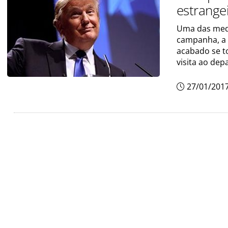
estrange
Uma das medi
campanha, a 
acabado se to
visita ao de
27/01/201