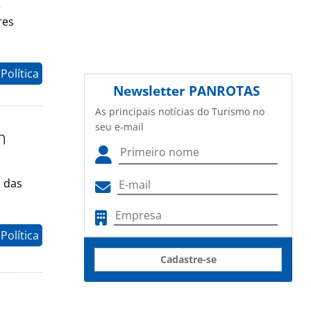
e
res
Política
Newsletter
PANROTAS
As principais notícias do Turismo no
seu e-mail
m
 das
Política
Cadastre-se