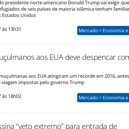
do presidente norte-americano Donald Trump vai exigir qu
refugiados de seis países de maioria islâmica tenham familia
 Estados Unidos
7 às 13h31
Mercado > Economia e 
muçulmanos aos EUA deve despencar co
muçulmanas aos EUA atingiram um recorde em 2016, antes
e viagem impostas pelo governo Trump
7 às 18h02
Mercado > Economia e 
sina “veto extremo” para entrada de