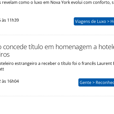
s revelam como o luxo em Nova York evolui com conforto, s
6 às 11h39
Viagens de Luxo > H
o concede título em homenagem a hotel
iros
teleiro estrangeiro a receber o título foi o francês Laurent
tt
2 às 16h04
Gente > Reconhe