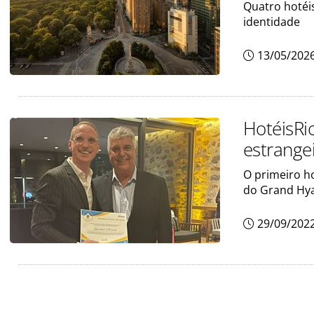
Quatro hotéi
identidade
13/05/202
HotéisRi
estrange
O primeiro ho
do Grand Hya
29/09/202