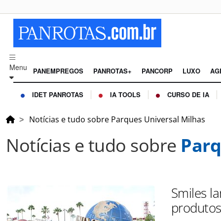
Menu
PANEMPREGOS
PANROTAS+
PANCORP
LUXO
AG
IDET PANROTAS
IA TOOLS
CURSO DE IA
Notícias e tudo sobre Parques Universal Milhas
Notícias e tudo sobre
Parq
Smiles l
produtos