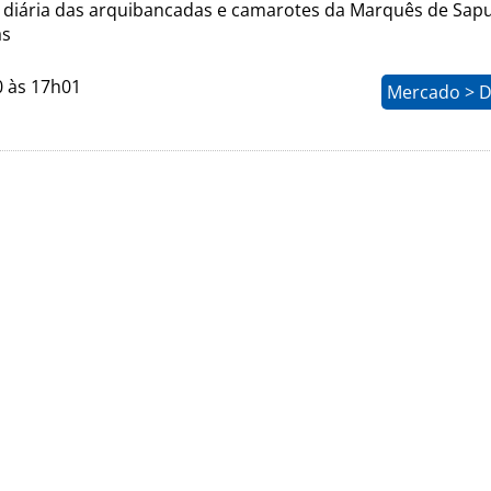
 diária das arquibancadas e camarotes da Marquês de Sapu
as
0 às 17h01
Mercado > D