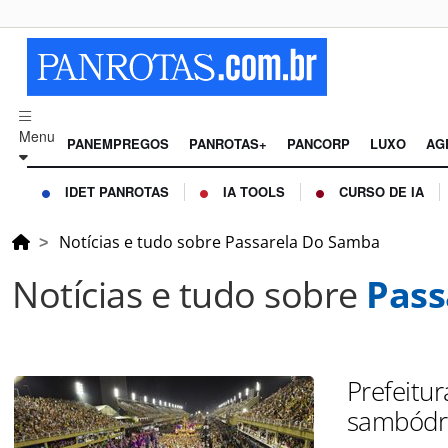
Menu
PANEMPREGOS
PANROTAS+
PANCORP
LUXO
AG
IDET PANROTAS
IA TOOLS
CURSO DE IA
Notícias e tudo sobre Passarela Do Samba
Notícias e tudo sobre
Pass
Prefeitu
sambód