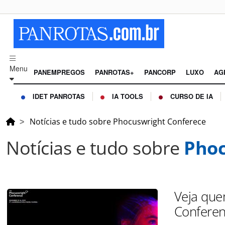
Menu
PANEMPREGOS
PANROTAS+
PANCORP
LUXO
AG
IDET PANROTAS
IA TOOLS
CURSO DE IA
Notícias e tudo sobre Phocuswright Conferece
Notícias e tudo sobre
Phoc
Veja que
Confere