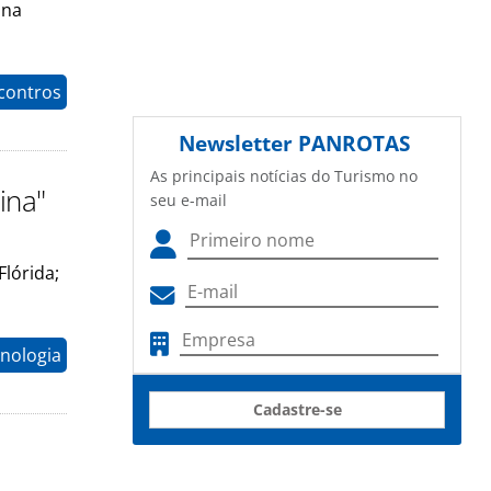
 na
contros
Newsletter
PANROTAS
As principais notícias do Turismo no
ina"
seu e-mail
lórida;
nologia
Cadastre-se