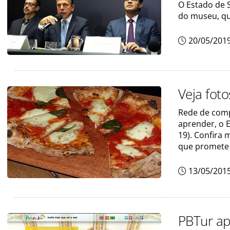
O Estado de 
do museu, q
20/05/201
Veja fot
Rede de comp
aprender, o E
19). Confira 
que promete s
13/05/201
PBTur ap