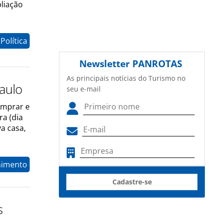
liação
Política
Newsletter
PANROTAS
As principais notícias do Turismo no
Paulo
seu e-mail
omprar e
ra (dia
a casa,
nimento
Cadastre-se
s