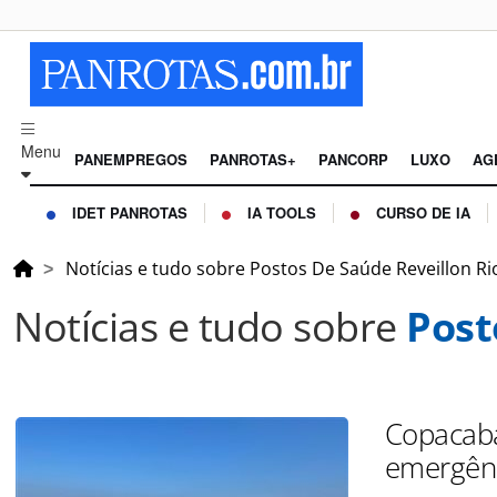
Menu
PANEMPREGOS
PANROTAS+
PANCORP
LUXO
AG
IDET PANROTAS
IA TOOLS
CURSO DE IA
Notícias e tudo sobre Postos De Saúde Reveillon Ri
Notícias e tudo sobre
Post
Copacaba
emergênc