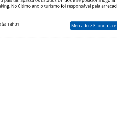
 o país ultrapassa os Estados Unidos e se posiciona logo at
nking. No último ano o turismo foi responsável pela arreca
8 às 18h01
Mercado > Economia e 