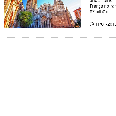
ano anterior,
França no ra
87 bilh&o
11/01/201