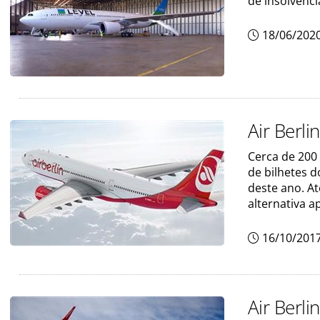
de insolvênci
18/06/202
Air Berli
Cerca de 200 
de bilhetes 
deste ano. At
alternativa a
16/10/201
Air Berli