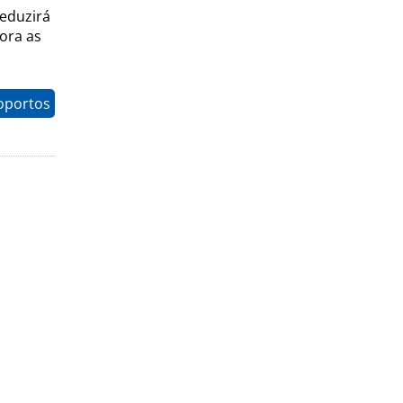
reduzirá
ora as
oportos