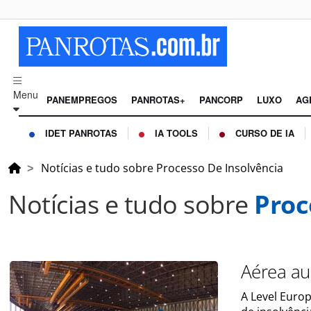
Menu
PANEMPREGOS
PANROTAS+
PANCORP
LUXO
AG
IDET PANROTAS
IA TOOLS
CURSO DE IA
Notícias e tudo sobre Processo De Insolvência
Notícias e tudo sobre
Proc
Aérea au
A Level Euro