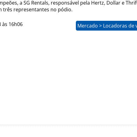
peões, a SG Rentals, responsável pela Hertz, Dollar e Thrift
 três representantes no pódio.
8 às 16h06
Mercado > Locadoras de v