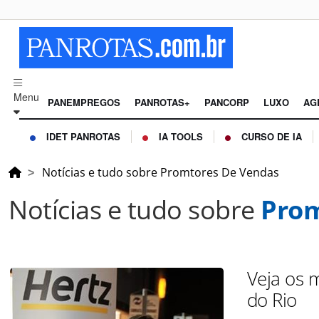
Menu
PANEMPREGOS
PANROTAS+
PANCORP
LUXO
AG
IDET PANROTAS
IA TOOLS
CURSO DE IA
Notícias e tudo sobre Promtores De Vendas
Notícias e tudo sobre
Prom
Veja os 
do Rio