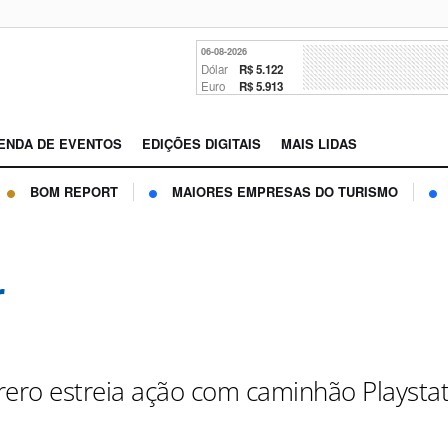
06-08-2026
Dólar
R$ 5.122
Euro
R$ 5.913
ENDA DE EVENTOS
EDIÇÕES DIGITAIS
MAIS LIDAS
BOM REPORT
MAIORES EMPRESAS DO TURISMO
r
rero estreia ação com caminhão Playsta