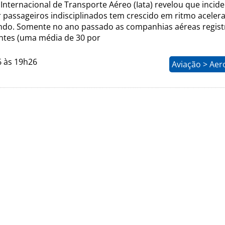
Internacional de Transporte Aéreo (Iata) revelou que incid
 passageiros indisciplinados tem crescido em ritmo aceler
do. Somente no ano passado as companhias aéreas regis
entes (uma média de 30 por
6 às 19h26
Aviação > Aer