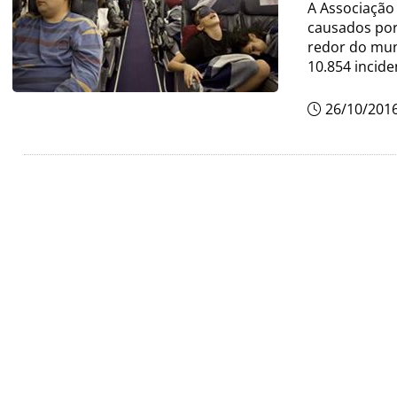
A Associação 
causados por
redor do mun
10.854 incid
26/10/201